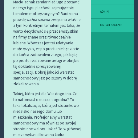
Macie jednak zamiar niedługo postawić
na tego typu placówki zajmujące się
ADMIN
tematem motoryzacyjnym? Bardzo na
prawdę ważna sprawa związana właśnie
z tym konkretnym tematem jest taka, że
UNCATEGORIZED
warto decydować się przede wszystkim
na firmy znane oraz równocześnie
lubiane. Wówczas jest też relatywnie
małe ryzyko, że po prostu nie będziecie
do końca zadowoleni z tego, jak będą
po prostu realizowane usługi w obrębie
tej dokładnie sprecyzowanej
specjalizacji. Dobrej jakości warsztat
samochodowy jest położony w dobrej
zlokalizowania.
Takiej, która jest dla Was dogodna. Co
to natomiast oznacza dogodna? To
taka lokalizacja, która jest stosunkowo
niedaleko naszego domu lub
mieszkania. Profesjonalny warsztat
samochodowy ma również po swojej
stronie inne walory. Jakie? To w głównej
mierze wykwalifikowana kadra