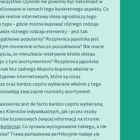
wszystkie czynniki nie powinny być natomiast w
elizowane w ramach tego konkretnego aspektu. Co
tak realnie internetowy sklep ogrodniczy tego
 typu – gdzie można kupować różnego rodzaju
także różnego rodzaju elementy – jest tak
wyjątkowo popularny? Rozplenica japońska jest
 tym momencie ochoczo poszukiwana? Nie macie
ęścia, że mieszkacie relatywnie blisko sklepu
go z tym asortymentem? Rozplenica japońska
dnak bez żadnego kłopotu kupiona właśnie w
typowo internetowych, które są coraz
ze oraz bardzo często wybierane właśnie z tego
posiadają zwyczajnie rozmaity asortyment.
soworaz jest de facto bardzo często wybierana;
z Klientów indywidualnych, jak i przez osoby
ntów biznesowych (więcej informacji na stronie:
ębolistna
). Co sprawia występowanie takiego, a nie
iska? Trawa pampasowa perfekcyjnie nadaje się