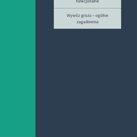
funkcjonalne
Wywóz gruzu – ogólne
zagadnienia