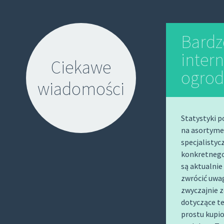
Bardz
inter
Ciekawe
ogrod
wiadomości
Statystyki p
na asortymen
specjalisty
konkretnego
S
są aktualnie
K
zwrócić uwag
I
zwyczajnie z
P
dotyczące t
prostu kupio
T