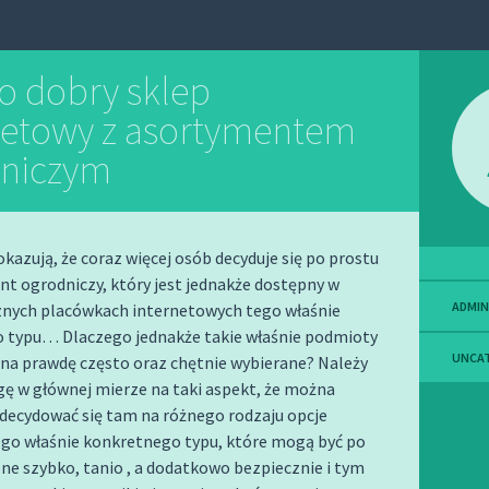
o dobry sklep
netowy z asortymentem
niczym
okazują, że coraz więcej osób decyduje się po prostu
t ogrodniczy, który jest jednakże dostępny w
ADMIN
cznych placówkach internetowych tego właśnie
 typu… Dlaczego jednakże takie właśnie podmioty
UNCA
 na prawdę często oraz chętnie wybierane? Należy
ę w głównej mierze na taki aspekt, że można
decydować się tam na różnego rodzaju opcje
ego właśnie konkretnego typu, które mogą być po
ne szybko, tanio , a dodatkowo bezpiecznie i tym