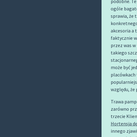
podobne. Te 
O
ogóle bagat
C
sprawia, że 
O
konkretnego
N
akcesoria a 
T
faktycznie 
E
przez was w
N
takiego szcz
stacjonarne
T
może być je
placówkach 
popularniejs
względu, że 
Trawa pampa
zarówno prze
trzecie Klie
Hortensja d
innego zjaw