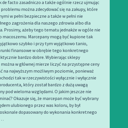
 de facto zasadniczo a także ogólnie rzecz ujmując
 problemu można zdecydować się na zakupy, które
nymi w pełni bezpieczne a także w pełni nie
dnego zagrożenia dla naszego zdrowia albo dla
a. Prosimy, ażeby tego tematu jednakże w ogóle nie
o macoszemu. Marcepany mogą być kupione tak
yjątkowo szybko i przy tym wyjątkowo tanio,
runki finansowe w obrębie tego konkretnego
ktycznie bardzo dobre. Wybierając sklepy
 można w głównej mierze liczyć na przystępne ceny
ość na najwyższym możliwym poziomie, ponieważ
hodzi tak w rzeczywistości wyłącznie i wyłącznie
roducenta, który został bardzo z dużą uwagą
ny pod wieloma względami. O jakim jeszcze nie
minać? Okazuje się, że marcepan może być wybrany
ędem ulubionego przez was koloru, by był
doskonale dopasowany do wykonania konkretnego
a…