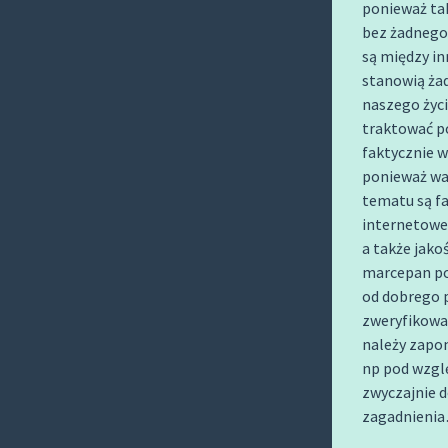
ponieważ tak
O
bez żadnego
C
są między in
O
stanowią ża
N
naszego życi
T
traktować p
E
faktycznie w
N
ponieważ wa
T
tematu są fa
internetowe
a także jak
marcepan poc
od dobrego p
zweryfikowa
należy zapo
np pod wzgl
zwyczajnie 
zagadnieni