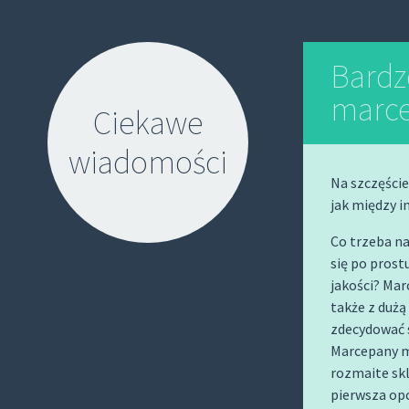
Bardzo
marc
Ciekawe
wiadomości
Na szczęście
jak między 
Co trzeba n
się po prost
jakości? Mar
S
także z dużą
K
zdecydować 
I
Marcepany m
P
rozmaite skl
T
pierwsza opc