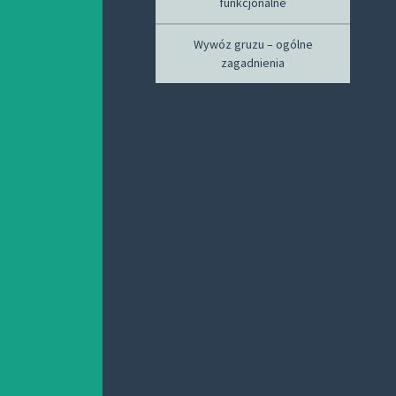
funkcjonalne
Wywóz gruzu – ogólne
zagadnienia