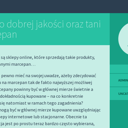
 dobrej jakości oraz tani
epan
 są sklepy online, które sprzedają takie produkty,
innymi marcepan…
a pewno mieć na swojej uwadze, ażeby zdecydować
ADMIN
u na marcepan tak de fakto najwyższej możliwej
cepany powinny być w głównej mierze świetnie a
UNCA
 dokładnością kupowane – na co konkretnie
się natomiast w ramach tego zagadnienia?
ogą być w głównej mierze kupowane uwzględniając
epy internetowe lub stacjonarne. Obecnie ta
ja jest po prostu teraz bardzo często wybierana,