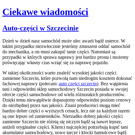
Ciekawe wiadomości
Skip
Auto-części w Szczecinie
to
content
Dzień w dzień nasz samochód może ulec awarii bądź usterce. W
takim przypadku niezwłocznie jesteśmy zmuszeni oddać samochód
do mechanika, a on musi zakupić tanie części. Natomiast są
przypadki w których sprawa naprawy jest bardzo prosta i możemy
poświęcając własny czas wziąć się za naprawę pojazdu.
W takiej okoliczności warto znaleźć wysokiej jakości części
zamienne Szczecin, które pozwolą nam niedrogim kosztem dokonać
fachowej naprawy (polecam:
auto części szczecin
). Bez wątpienia
tani i odpowiedni sklep samochodowy Szczecin posiada w swojej
ofercie części samochodowe od wielu różnorakich producentów.
Dzięki temu niewątpliwie dopasujemy odpowiedni poziom cenowy
do niezbędnej przez nas jakości. Znani producenci mogą mieć
bardzo dobre części o wyższych cenach, lecz nie za każdym razem
są one lepsze od zamienników. Nierzadko dobrej jakości części
zamienne Szczecin nie różnią się niczym bądź są nawet lepsze,
aniżeli oryginalne części. Klienci najczęściej potrzebują kupić tani
akumulator samochodowy, nowe tarcze i klocki hamulcowe bądź