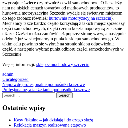
zwyczajnie świece czy również cewki samochodowe. O ile zależy
nam na niskich cenach towarów od markowych producentów, to
hurtownia motoryzacyjna Szczecin wydaje się świetnym miejscem
do tego (zobacz również:
hurtownia motoryzacyjna szczecin
).
Mechanicy także bardzo często korzystają z takich miejsc sprzedaży
części samochodowych, dzięki czemu koszta naprawy są znacznie
niższe. Części można zamówić też poprzez stronę www, a następnie
odebrać już w stacjonarnym punkcie sklepu samochodowego. W
takim celu powinno się wybrać na stronie sklepu odpowiednią
część, a następnie wybrać punkt odbioru części samochodowych w
Szczecinie.
Więcej informacji:
sklep samochodowy szczecin
.
admin
Uncategorized
Post
Naprawdę profesjonalne podnośniki koszowe
Profesjonalne, a także tanie podnośniki koszowe
navigation
Search
Ostatnie wpisy
Kasy fiskalne – jak działają i do czego służą
Relokacja maszyn realizowana etapowo