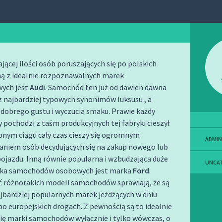
jącej ilości osób poruszających się po polskich
ną z idealnie rozpoznawalnych marek
ych jest
Audi
. Samochód ten już od dawien dawna
z najbardziej typowych synonimów luksusu , a
 dobrego gustu i wyczucia smaku.
Prawie każdy
y pochodzi z taśm produkcyjnych tej fabryki cieszył
ępnym ciągu cały czas cieszy się ogromnym
ADMIN
aniem osób decydujących się na zakup nowego lub
ojazdu. Inną równie popularna i wzbudzająca duże
UNCA
rka samochodów osobowych jest marka
Ford
.
ć różnorakich modeli samochodów sprawiają, że są
ajbardziej popularnych marek jeżdżących w dniu
po europejskich drogach. Z pewnością są to idealnie
ię marki samochodów wyłącznie i tylko wówczas, o