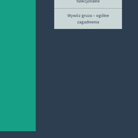
funkcjonalne
Wywóz gruzu – ogólne
zagadnienia