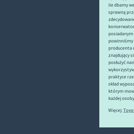
O
ile dbamy w
C
sprawną prze
O
zdecydowane
konserwators
N
posiadanym 
T
powinniśmy 
E
producenta 
N
znajdujący s
T
posłużyć nam
wykorzystywa
praktyce rz
skład wyposa
którym mowa
każdej osob
Więcej:
Toyo