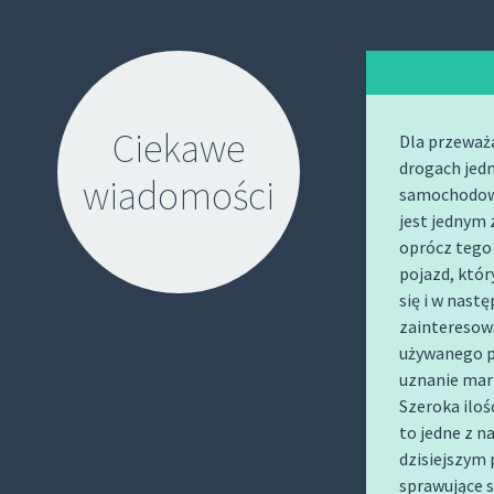
Ciekawe
Dla przeważa
drogach jed
wiadomości
samochodow
jest jednym 
oprócz tego
pojazd, któr
się i w nast
zainteresow
używanego p
S
uznanie ma
K
Szeroka iloś
I
to jedne z n
P
dzisiejszym 
T
sprawujące s