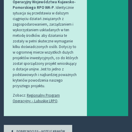
Operacyjny Województwa Kujawsko-
Pomorskiego RPO WK-P
. Identycznie
sytuacja się przedstawia w dalszym
ciągnięciu działań związanych z
zagospodarowaniem, zarządzaniem i
wykorzystaniem uskładanych w ten
metodę środków. aby działania te
zostały w pełni skuteczne wymaganie
kilku doświadczonych osób. Dotyczy to
w ogromnej mierze wszystkich dużych
projektów inwestycyjnych, co do których
został sporządzony projekt wnioskujący
o dotacje unijne. Jest to jedno z
podstawowych i najbardziej poważnych
kryteriów powodzenia naszego
przyszłego projektu.
Zobacz:
Regionalny Program
Operacyjny – Lubuskie LRPO
.
Post
DOBRY NOCLEG – HOTELE KRAKÓW