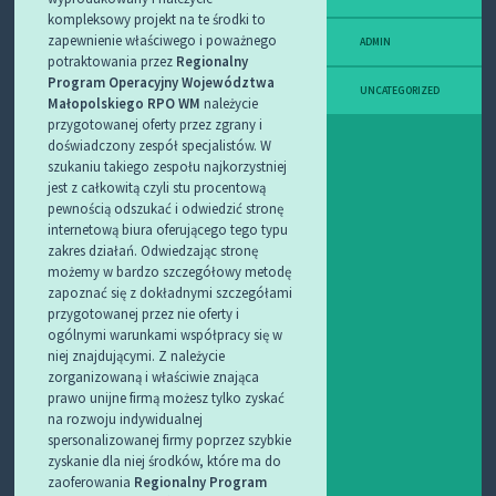
kompleksowy projekt na te środki to
zapewnienie właściwego i poważnego
ADMIN
potraktowania przez
Regionalny
Program
Operacyjny Województwa
UNCATEGORIZED
Małopolskiego RPO WM
należycie
przygotowanej oferty przez zgrany i
doświadczony zespół specjalistów.
W
szukaniu takiego zespołu najkorzystniej
jest z całkowitą czyli stu procentową
pewnością odszukać i odwiedzić stronę
internetową biura oferującego tego typu
zakres działań. Odwiedzając stronę
możemy w bardzo szczegółowy metodę
zapoznać się z dokładnymi szczegółami
przygotowanej przez nie oferty i
ogólnymi warunkami współpracy się w
niej znajdującymi. Z należycie
zorganizowaną i właściwie znająca
prawo unijne firmą możesz tylko zyskać
na rozwoju indywidualnej
spersonalizowanej firmy poprzez szybkie
zyskanie dla niej środków, które ma do
zaoferowania
Regionalny Program