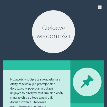
S
K
Ciekawe
I
P
wiadomości
T
O
C
O
N
T
E
N
T
Możliwość współpracy i skorzystania z
oferty zapewniającej profesjonalne
doradztwo w pozyskaniu dotacji
unijnych to olbrzymi atut firm albo osób
starających się o tego typu środki
dofinansowania. Stosownie
wyprodukowany i należycie