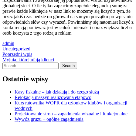
rozpoznawalna i zwiększa się jej popularność wśród użytkowników
globalnej sieci. O ile tylko zapłacimy zupełnie elegancką sumę za
prawie każde kliknięcie w nasz link to możemy się liczyć z tym, że
przez jakiś czas będzie on górował na samym początku po wpisaniu
odpowiednich słów czy wyrażeń. Powinniśmy się natomiast liczyć z
konkurencją ponieważ jest w całości niemała i coraz większa liczba
osób korzysta z tego rodzaju reklam.
admin
Uncategorized
Post
Poprzedni wpis
Myjnia, której ufają klienci
navigation
Search
Ostatnie wpisy
Kasy fiskalne – jak działają i do czego służą
Relokacja maszyn realizowana etapowo
Kurs ratownika WOPR dla członków klubów i organizacji
wodnych
Projektowanie stron – zagadnienia wizualne i funkcjonalne
Wywóz gruzu – ogólne zagadnienia