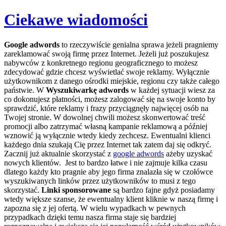
Ciekawe wiadomości
Skip
Google adwords
to rzeczywiście genialna sprawa jeżeli pragniemy
to
zareklamować swoją firmę przez Internet. Jeżeli już poszukujesz
content
nabywców z konkretnego regionu geograficznego to możesz
zdecydować gdzie chcesz wyświetlać swoje reklamy. Wyłącznie
użytkownikom z danego ośrodki miejskie, regionu czy także całego
państwie.
W
Wyszukiwarkę adwords
w każdej sytuacji wiesz za
co dokonujesz płatności, możesz zalogować się na swoje konto by
sprawdzić, które reklamy i frazy przyciągnęły najwięcej osób na
Twojej stronie. W dowolnej chwili możesz skonwertować treść
promocji albo zatrzymać własną kampanie reklamową a później
wznowić ją wyłącznie wtedy kiedy zechcesz. Ewentualni klienci
każdego dnia szukają Cię przez Internet tak zatem daj się odkryć.
Zacznij już aktualnie skorzystać z
google adwords
ażeby uzyskać
nowych klientów. Jest to bardzo łatwe i nie zajmuje kilka czasu
dlatego każdy kto pragnie aby jego firma znalazła się w czołówce
wyszukiwanych linków przez użytkowników to musi z tego
skorzystać.
Linki sponsorowane
są bardzo fajne gdyż posiadamy
wtedy większe szanse, że ewentualny klient kliknie w naszą firmę i
zapozna się z jej ofertą. W wielu wypadkach w pewnych
przypadkach dzięki temu nasza firma staje się bardziej